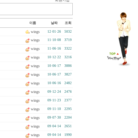
회원가입
이름
날짜
조회
wings
12·01·26
5032
wings
11·10·08
3719
wings
11·06·16
3322
wings
10·12·22
3216
wings
10·06·17
3886
wings
10·06·17
3827
wings
10·06·16
2482
wings
09·12·24
2476
wings
09·11·23
2377
wings
09·11·10
2295
wings
09·07·30
2204
wings
09·04·14
2651
wings
09·04·14
1990