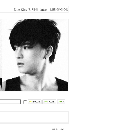
One Kiss-김재중, intro - 브라운아이즈 , 바램 - Click-B, 지켜줄께 - 김재중(보