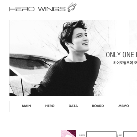
name
pass