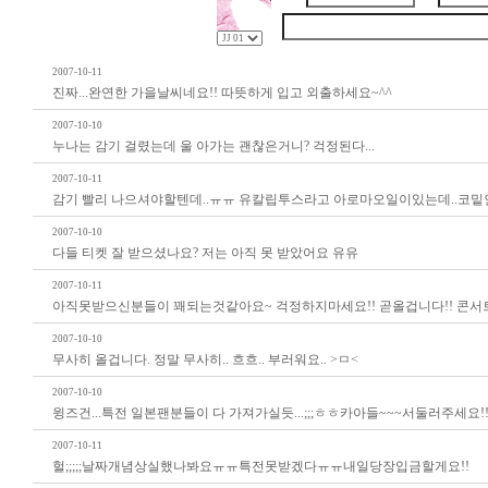
2007-10-11
진짜...완연한 가을날씨네요!! 따뜻하게 입고 외출하세요~^^
2007-10-10
누나는 감기 걸렸는데 울 아가는 괜찮은거니? 걱정된다...
2007-10-11
감기 빨리 나으셔야할텐데..ㅠㅠ 유칼립투스라고 아로마오일이있는데..코밑인
2007-10-10
다들 티켓 잘 받으셨나요? 저는 아직 못 받았어요 유유
2007-10-11
아직못받으신분들이 꽤되는것같아요~ 걱정하지마세요!! 곧올겁니다!! 콘서트
2007-10-10
무사히 올겁니다. 정말 무사히.. 흐흐.. 부러워요.. >ㅁ<
2007-10-10
윙즈건...특전 일본팬분들이 다 가져가실듯...;;;ㅎㅎ카아들~~~서둘러주세요!!
2007-10-11
헐;;;;;날짜개념상실했나봐요ㅠㅠ특전못받겠다ㅠㅠ내일당장입금할게요!!