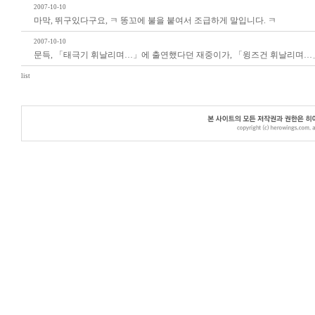
2007-10-10
마막, 뛰구있다구요, ㅋ 똥꼬에 불을 붙여서 조급하게 말입니다. ㅋ
2007-10-10
문득, 「태극기 휘날리며…」에 출연했다던 재중이가, 「윙즈건 휘날리며…」를
list