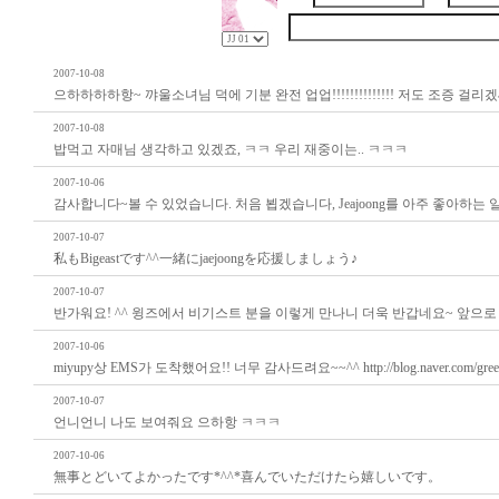
2007-10-08
으하하하하항~ 꺄울소녀님 덕에 기분 완전 업업!!!!!!!!!!!!!! 저도 조증 걸리겠
2007-10-08
밥먹고 자매님 생각하고 있겠죠, ㅋㅋ 우리 재중이는.. ㅋㅋㅋ
2007-10-06
감사합니다~볼 수 있었습니다. 처음 뵙겠습니다, Jeajoong를 아주 좋아하는 일본
2007-10-07
私もBigeastです^^一緒にjaejoongを応援しましょう♪
2007-10-07
반가워요! ^^ 윙즈에서 비기스트 분을 이렇게 만나니 더욱 반갑네요~ 앞으로
2007-10-06
miyupy상 EMS가 도착했어요!! 너무 감사드려요~~^^ http://blog.naver.com
2007-10-07
언니언니 나도 보여줘요 으하항 ㅋㅋㅋ
2007-10-06
無事とどいてよかったです*^^*喜んでいただけたら嬉しいです。