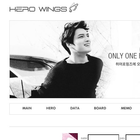
name
pass